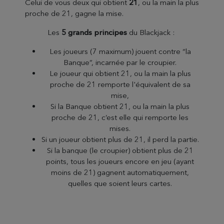
Celui de vous deux qui obtient
21
, ou la main la plus
2. La banque distribue les cartes
vous rapprocher le plus possible de 21… sans
proche de 21, gagne la mise.
La banque vous donne deux cartes. Les autres
jamais le dépasser !
joueurs en reçoivent deux aussi. La banque reçoit
Les
5 grands principes
du Blackjack :
5. La banque pioche une ou plusieurs cartes
une seule carte et la tourne afin qu’elle soit visible.
supplémentaires et découvre son jeu
Les joueurs (7 maximum) jouent contre “la
3. L’estimation de votre main
Banque”, incarnée par le croupier.
Le but de la banque est alors d’atteindre un
Ça y est, vous avez vos deux cartes sous les yeux,
Le joueur qui obtient 21, ou la main la plus
minimum de 17 points et un maximum de 21. Puis
le jeu commence. Il vous faut
proche de 21 remporte l'équivalent de sa
calculer la valeur de
elle découvre son jeu, pour tous les joueurs. Vous
votre main
. Et déterminer si vous pouvez battre la
mise,
savez maintenant la main que vous devez battre.
banque. Pour cela il faut additionner la valeur de
Si la Banque obtient 21, ou la main la plus
vos deux cartes.
proche de 21, c’est elle qui remporte les
6. Le gagnant est…
mises.
Pas de panique, c’est simple à comprendre et à
Si un joueur obtient plus de 21, il perd la partie.
Le ou les gagnants sont donc les joueurs de table
retenir :
Si la banque (le croupier) obtient plus de 21
qui :
- Les figures (valet, dame, roi) valent 10 points.
points, tous les joueurs encore en jeu (ayant
- L’as vaut 11 ou 1, à votre convenance.
ont eu une
figure et un as
, soit le
fameux
moins de 21) gagnent automatiquement,
- Un 3 vaut 3, un 4 vaut 4, un 5 vaut 5, et ainsi de
blackjack
- ils reçoivent 1,5 fois la mise.
quelles que soient leurs cartes.
suite.
sont les plus proches de 21 - ils reçoivent 1
fois la mise.
Plutôt logique, n’est-ce pas ? Voici un cas concret,
pour vous entraîner : vous obtenez un valet (J) et un
Si personne ne bat la banque, elle remporte les