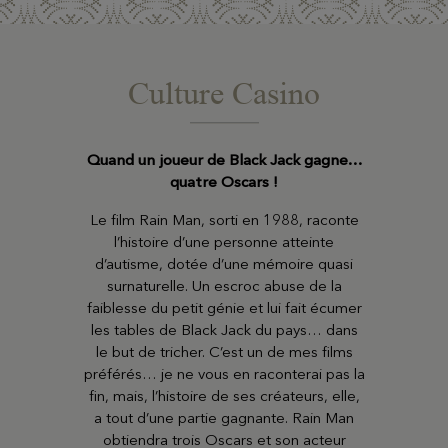
Culture Casino
Quand un joueur de Black Jack gagne…
quatre Oscars !
Le film Rain Man, sorti en 1988, raconte
l’histoire d’une personne atteinte
d’autisme, dotée d’une mémoire quasi
surnaturelle. Un escroc abuse de la
faiblesse du petit génie et lui fait écumer
les tables de Black Jack du pays… dans
le but de tricher. C’est un de mes films
préférés… je ne vous en raconterai pas la
fin, mais, l’histoire de ses créateurs, elle,
a tout d’une partie gagnante. Rain Man
obtiendra trois Oscars et son acteur