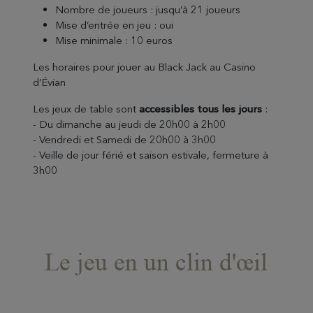
Nombre de joueurs : jusqu’à 21 joueurs
Mise d’entrée en jeu : oui
Mise minimale : 10 euros
Les horaires pour jouer au Black Jack au Casino
d’Évian
Les jeux de table sont
accessibles tous les jours
:
- Du dimanche au jeudi de 20h00 à 2h00
- Vendredi et Samedi de 20h00 à 3h00
- Veille de jour férié et saison estivale, fermeture à
3h00
Le jeu en un clin d'œil