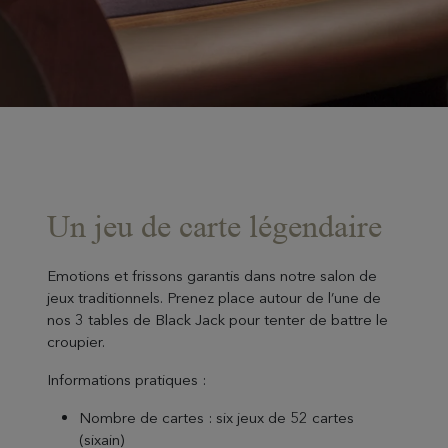
Un jeu de carte légendaire
Emotions et frissons garantis dans notre salon de
jeux traditionnels. Prenez place autour de l’une de
nos 3 tables de Black Jack pour tenter de battre le
croupier.
Informations pratiques :
Nombre de cartes : six jeux de 52 cartes
(sixain)