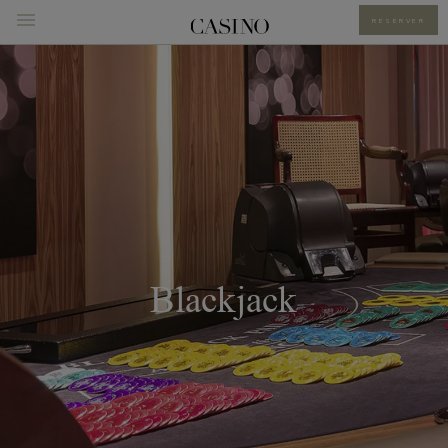
RÉSERVER
Blackjack