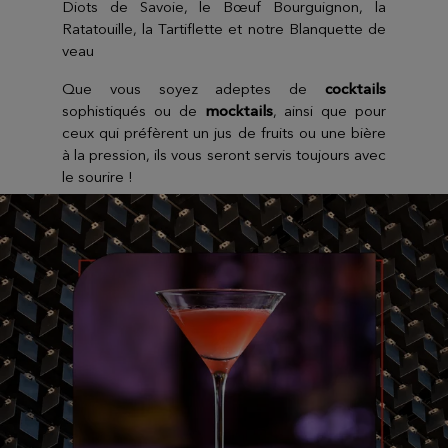
Diots de Savoie, le Bœuf Bourguignon, la
Ratatouille, la Tartiflette et notre Blanquette de
veau
Que vous soyez adeptes de
cocktails
sophistiqués ou de
mocktails
, ainsi que pour
ceux qui préfèrent un jus de fruits ou une bière
à la pression, ils vous seront servis toujours avec
le sourire !