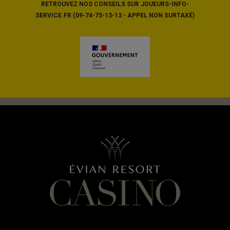
RETROUVEZ NOS CONSEILS SUR JOUEURS-INFO-
SERVICE.FR (09-74-75-13-13 - APPEL NON SURTAXÉ)