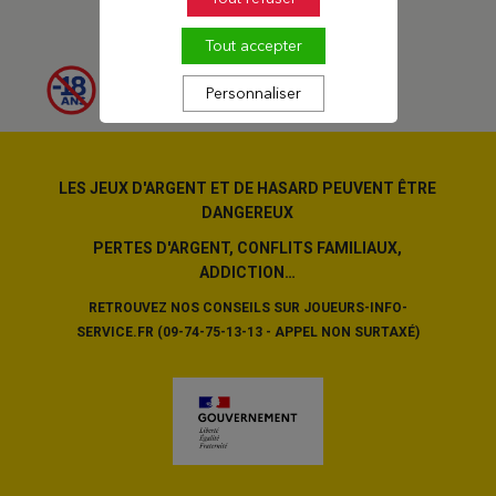
Tout accepter
Personnaliser
LES JEUX D'ARGENT ET DE HASARD PEUVENT ÊTRE
DANGEREUX
PERTES D'ARGENT, CONFLITS FAMILIAUX,
ADDICTION…
RETROUVEZ NOS CONSEILS SUR JOUEURS-INFO-
SERVICE.FR (09-74-75-13-13 - APPEL NON SURTAXÉ)