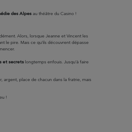
édie des Alpes
au théâtre du Casino !
ondément. Alors, lorsque Jeanne et Vincent les
nt le pire. Mais ce qu’ils découvrent dépasse
mmencer.
s et secrets
longtemps enfouis. Jusqu’à faire
, argent, place de chacun dans la fratrie, mais
eu !
EVIAN RESORT EVENTS