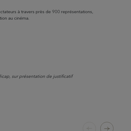
ctateurs à travers près de 900 représentations,
Informations pratiques
tion au cinéma.
Tout savoir pour votre visite
ap, sur présentation de justificatif