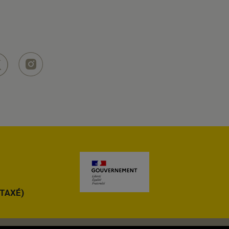
Coffrets Cadeaux
Choisissez et personnalisez votre coffret avec
toutes vos envies
TAXÉ)