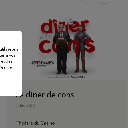
utiliserons
ter à vos
 et des
ez lire
Le diner de cons
5 déc. 2026
Théâtre du Casino