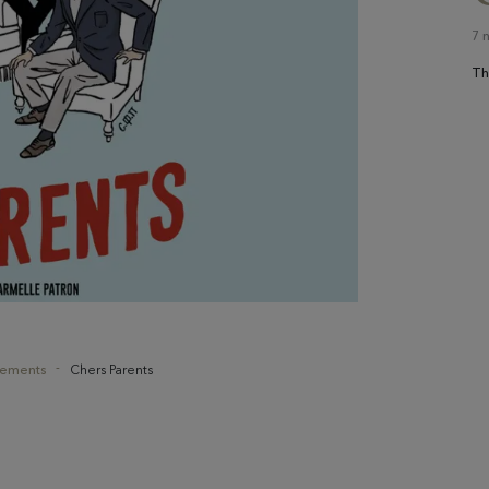
7 
Th
nements
Chers Parents