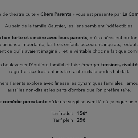
e de théâtre culte «
Chers Parents
» vous est présenté par
La Com
Au sein de la famille Gauthier, les liens semblent indéfectibles.
ation forte et sincère avec leurs parents
, qu’ils chérissent prof
annonce importante, les trois enfants accourent, inquiets, redouta
nt ce qu’ils avaient imaginé… et le véritable choc ne fait que co
 bouleverser l’équilibre familial et faire émerger
tensions, rivalité
regretter aux trois enfants la crainte initiale qui les habitait.
Chers Parents explore avec finesse les dynamiques familiales : amour
aussi les non-dits et les parts d’ombre que l’on préfère taire.
e comédie percutante
où le rire surgit souvent là où ça pique un p
Tarif réduit :
15€*
Tarif plein :
25€