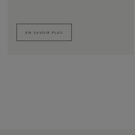
The Amundi Evian
Championship
EN SAVOIR PLUS