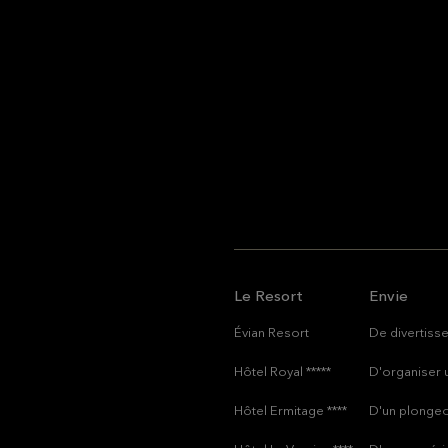
Le Resort
Envie
Évian Resort
De divertiss
Hôtel Royal *****
D'organiser 
Hôtel Ermitage ****
D'un plongeo